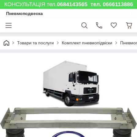
КОНСУЛЬТАЦІЯ тел.
0684143565 тел. 0666113886
Пневмоподвеска
Товари та послуги
Комплект пневмопідвіски
Пневмоп