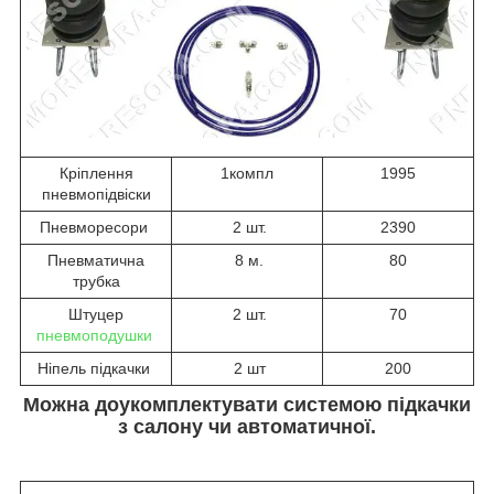
Кріплення
1компл
1995
пневмопідвіски
Пневморесори
2 шт.
2390
Пневматична
8 м.
80
трубка
Штуцер
2 шт.
70
пневмоподушки
Ніпель підкачки
2 шт
200
Можна доукомплектувати системою підкачки
з салону чи автоматичної.