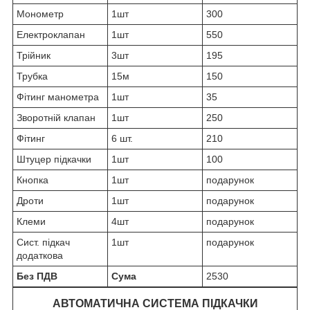
Монометр
1шт
300
Електроклапан
1шт
550
Трійник
3шт
195
Трубка
15м
150
Фітинг манометра
1шт
35
Зворотній клапан
1шт
250
Фітинг
6 шт.
210
Штуцер підкачки
1шт
100
Кнопка
1шт
подарунок
Дроти
1шт
подарунок
Клеми
4шт
подарунок
Сист. підкач
1шт
подарунок
додаткова
Без ПДВ
Сума
2530
АВТОМАТИЧНА СИСТЕМА ПІДКАЧКИ