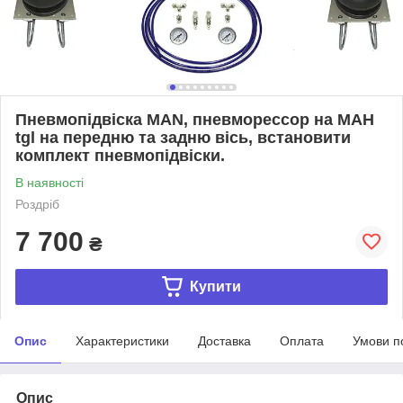
Пневмопідвіска MAN, пневморессор на МАН
tgl на передню та задню вісь, встановити
комплект пневмопідвіски.
В наявності
Роздріб
7 700
₴
Купити
Опис
Характеристики
Доставка
Оплата
Умови п
Опис