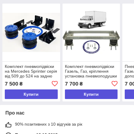
Комплект пневмопідвіски
Комплект пневмопідвіски
Пнев
на Mercedes Sprinter серія
Газель, Газ, кріплення
Газе
від 509 до 524 на задню
установка пневмоподушки
доп
вісь під ключ від
і пневморесори під ключ.
пнев
7 500
7 700
7 0
₴
₴
виробника Акція
Усилинное
пне
Купити
Купити
Про нас
90% позитивних з 10 відгуків за рік