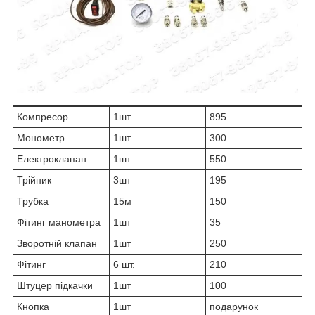
Компресор
1шт
895
Монометр
1шт
300
Електроклапан
1шт
550
Трійник
3шт
195
Трубка
15м
150
Фітинг манометра
1шт
35
Зворотній клапан
1шт
250
Фітинг
6 шт.
210
Штуцер підкачки
1шт
100
Кнопка
1шт
подарунок