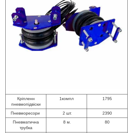
Кріпленн
1компл
1795
пневмопідвіски
Пневморесори
2 шт.
2390
Пневматична
8 м.
80
трубка