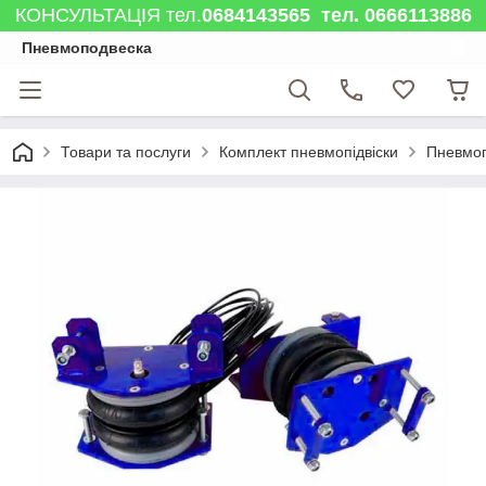
КОНСУЛЬТАЦІЯ тел.
0684143565 тел. 0666113886
Пневмоподвеска
Товари та послуги
Комплект пневмопідвіски
Пневмоп