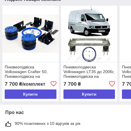
Пневмопідвіска
Пневмоподвеска
Пнев
Volkswagen Crafter 50,
Volkswagen LT35 до 2006г,
Volk
Пневмопідвіска на
Пневмопідвіска на
Пнев
Фольцваген Крафтер": 50
Фольцваген ЛТ 35 до
Фоль
7 700
7 700
7 7
₴/комплект
₴
на задній міст
2006р на задній міст
задн
Купити
Купити
Про нас
90% позитивних з 10 відгуків за рік