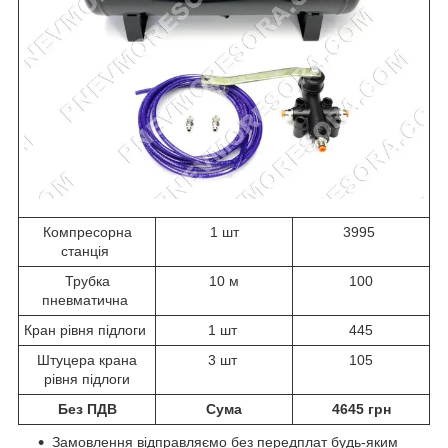
Компресорна
1 шт
3995
станція
Трубка
10 м
100
пневматична
Кран рівня підлоги
1 шт
445
Штуцера крана
3 шт
105
рівня підлоги
Без ПДВ
Сума
4645 грн
Замовлення відправляємо без передплат будь-яким