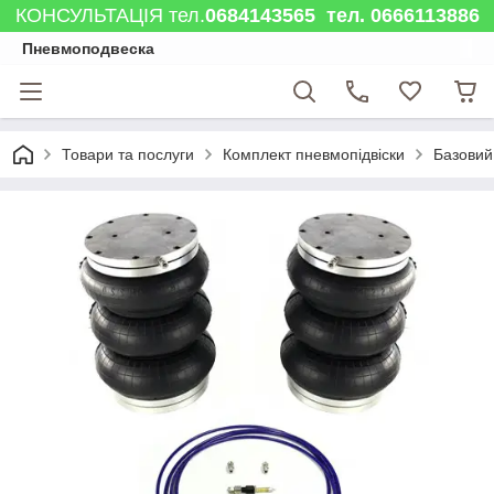
КОНСУЛЬТАЦІЯ тел.
0684143565 тел. 0666113886
Пневмоподвеска
Товари та послуги
Комплект пневмопідвіски
Базовий